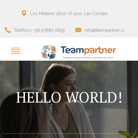
Los Militares 5620 of 1410, Las Condes
Teléfono: +56 97887 2859
info@teampartner.cl
HELLO WORLD!